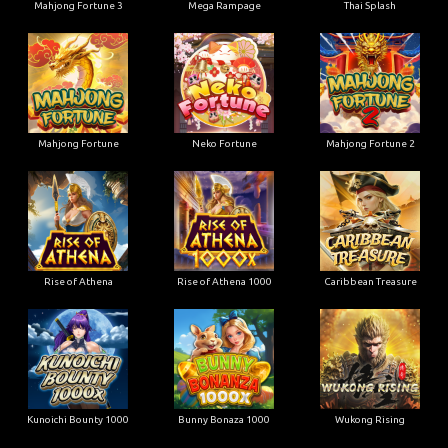
Mahjong Fortune 3
Mega Rampage
Thai Splash
Mahjong Fortune
Neko Fortune
Mahjong Fortune 2
Rise of Athena
Rise of Athena 1000
Caribbean Treasure
Kunoichi Bounty 1000
Bunny Bonaza 1000
Wukong Rising