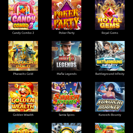
Candy Combo 2
Poker Party
Royal Gems
Pharaohs Gold
Mafia Legends
Battleground Infinity
Golden Wealth
Santa Spins
Kunoichi Bounty