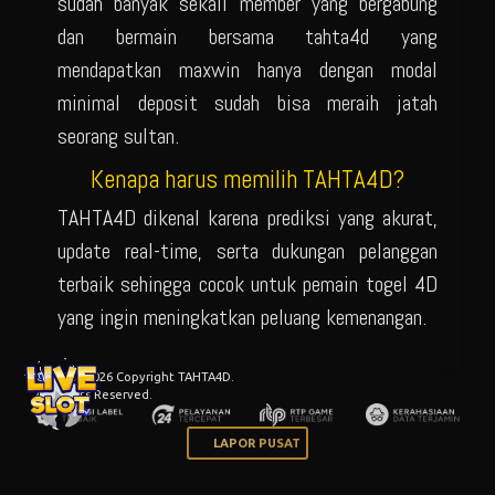
sudah banyak sekali member yang bergabung
dan bermain bersama tahta4d yang
mendapatkan maxwin hanya dengan modal
minimal deposit sudah bisa meraih jatah
seorang sultan.
Kenapa harus memilih TAHTA4D?
TAHTA4D dikenal karena prediksi yang akurat,
update real-time, serta dukungan pelanggan
terbaik sehingga cocok untuk pemain togel 4D
yang ingin meningkatkan peluang kemenangan.
© 2015 - 2026 Copyright TAHTA4D.
All Rights Reserved.
LAPOR PUSAT