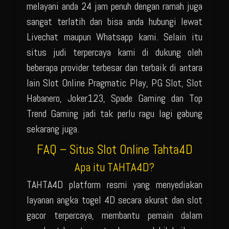
melayani anda 24 jam penuh dengan ramah juga
sangat terlatih dan bisa anda hubungi lewat
Livechat maupun Whatsapp kami. Selain itu
situs judi terpercaya kami di dukung oleh
beberapa provider terbesar dan terbaik di antara
lain Slot Online Pragmatic Play, PG Slot, Slot
Habanero, Joker123, Spade Gaming dan Top
Trend Gaming jadi tak perlu ragu lagi gabung
sekarang juga.
FAQ – Situs Slot Online Tahta4D
Apa itu TAHTA4D?
TAHTA4D platform resmi yang menyediakan
layanan angka togel 4D secara akurat dan slot
gacor terpercaya, membantu pemain dalam