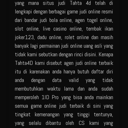
yang mana situs judi Tahta 4d telah di
lengkapi dengan berbagai game judi online resmi
dari bandar judi bola online, agen togel online,
slot online, live casino online, tembak ikan
joker123, dadu online, rolet online dan masih
banyak lagi permainan judi online uang asli yang
tidak kami sebutkan dengan rinci disini. Kenapa
Tahta4D kami disebut agen judi online terbaik
itu di karenakan anda hanya butuh daftar diri
anda dengan data valid yang tidak
membutuhkan waktu lama dan anda sudah
memperoleh 1ID Pro yang bisa anda mainkan
semua game online judi terbaik di sini yang
tingkat kemenangan yang tinggi tentunya,
yang selalu dibantu oleh CS kami yang