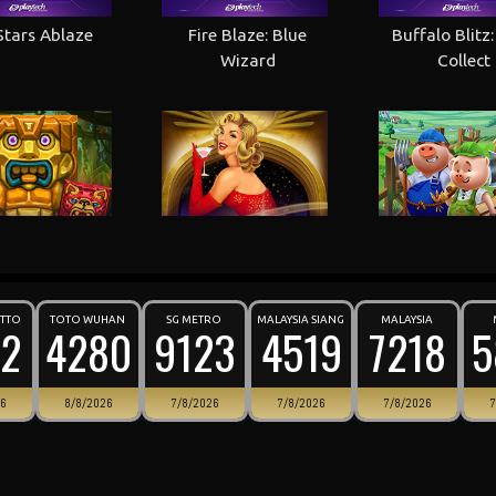
Stars Ablaze
Fire Blaze: Blue
Buffalo Blitz
Wizard
Collect
icons Chaos
Betty Bonkers
Big Bad Wolf: 
Clusters
Steel
OTTO
TOTO WUHAN
SG METRO
MALAYSIA SIANG
MALAYSIA
12
4280
9123
4519
7218
5
26
8/8/2026
7/8/2026
7/8/2026
7/8/2026
7