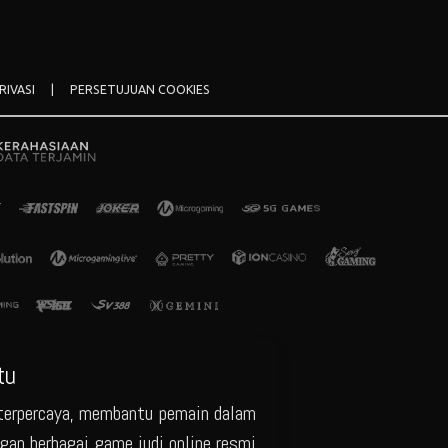
RIVASI
|
PERSETUJUAN COOKIES
 Cash
Ocean Frenzy
ink
ouble
Leprechaun's Luck:
Cash Collect:
tu
Megaways
 terpercaya, membantu pemain dalam