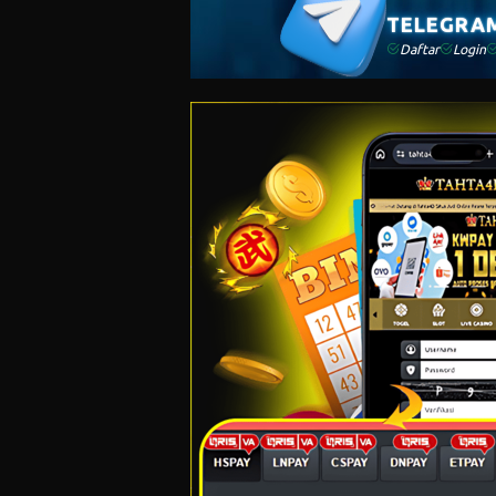
TELEGRA
Daftar
Login
Leprechaun's Luck:
Rich
Cash Collect
Lucky Bass: Mega
Epic 
Cash Collect