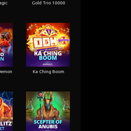
agic
Gold Trio 10000
 Demon
Ka Ching Boom