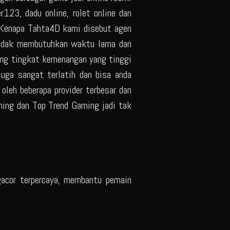
gan berbagai game judi online resmi
er123, dadu online, rolet online dan
i. Kenapa Tahta4D kami disebut agen
g tidak membutuhkan waktu lama dan
ang tingkat kemenangan yang tinggi
uga sangat terlatih dan bisa anda
nice
Wizzy Trix
oleh beberapa provider terbesar dan
ming dan Top Trend Gaming jadi tak
acor terpercaya, membantu pemain
lt
Flip Royale