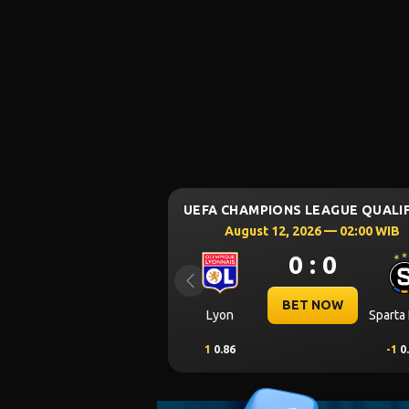
Book of Duat
Brawl
UEFA CHAMPIONS LEAGUE QUALIF
August 11, 2026 — 22:59 WIB
0 : 0
Diamond Rise
Fire
Previous
BET NOW
Union 
Bodo Glimt
Gill
0.75
0.82
-0.75