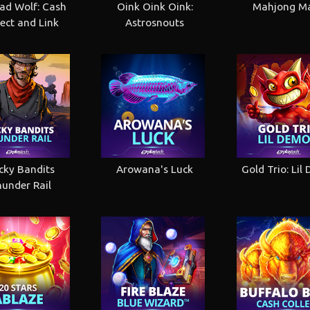
ad Wolf: Cash
Oink Oink Oink:
Mahjong M
lect and Link
Astrosnouts
icky Bandits
Arowana's Luck
Gold Trio: Lil
under Rail